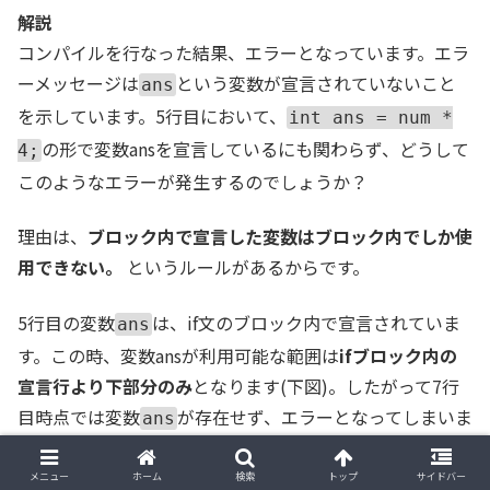
解説
コンパイルを行なった結果、エラーとなっています。エラ
ーメッセージは
という変数が宣言されていないこと
ans
を示しています。5行目において、
int ans = num *
の形で変数ansを宣言しているにも関わらず、どうして
4;
このようなエラーが発生するのでしょうか？
理由は、
ブロック内で宣言した変数はブロック内でしか使
用できない。
というルールがあるからです。
5行目の変数
は、if文のブロック内で宣言されていま
ans
す。この時、変数ansが利用可能な範囲は
ifブロック内の
宣言行より下部分のみ
となります(下図)。したがって7行
目時点では変数
が存在せず、エラーとなってしまいま
ans
す。
メニュー
ホーム
検索
トップ
サイドバー