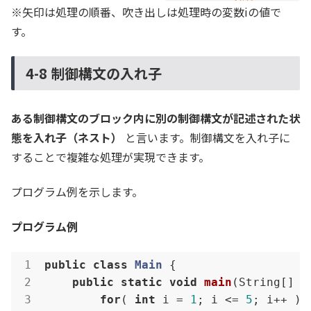
※矢印は処理の順番、吹き出しは処理時の変数iの値で
す。
4-8 制御構文の入れ子
ある制御構文のブロック内に別の制御構文が記述された状
態を入れ子（ネスト）
と言います。制御構文を入れ子に
することで複雑な処理が実現できます。
プログラム例を示します。
プログラム例
public
class
Main
{

public
static
void
main
(String[] a
for
( 
int
 i = 
1
; i <= 
5
; i++ ) {