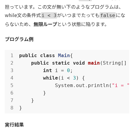
担っています。この文が無い下のようなプログラムは、
while文の条件式
がいつまでたっても
にな
i < 3
false
らないため、
無限ループ
という状態に陥ります。
プログラム例
public
class
Main
{

public
static
void
main
(String[] a
int
 i = 
0
;

while
(i < 
3
) {

            System.out.println(
"i = "
 
        }

    }

}
実行結果