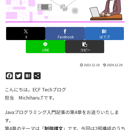
X
Facebook
はてブ
LINE
コピー
2023.12.10
2024.12.20
F
T
H
共
a
w
a
有
こんにちは。ECF Techブログ
c
i
t
e
t
e
担当 Michiharu.Tです。
b
t
n
o
e
a
Javaプログラミング入門記事の第4章をお送りいたしま
o
r
す。
k
第4章のテーマは「
制御構文
」です。今回は2部構成のうち