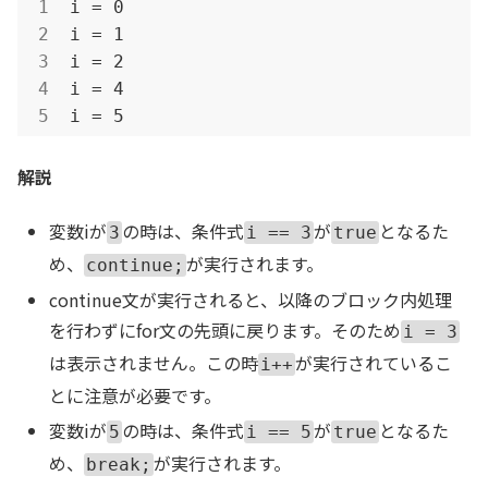
i = 0

i = 1

i = 2

i = 4

i = 5
解説
変数iが
の時は、条件式
が
となるた
3
i == 3
true
め、
が実行されます。
continue;
continue文が実行されると、以降のブロック内処理
を行わずにfor文の先頭に戻ります。そのため
i = 3
は表示されません。この時
が実行されているこ
i++
とに注意が必要です。
変数iが
の時は、条件式
が
となるた
5
i == 5
true
め、
が実行されます。
break;