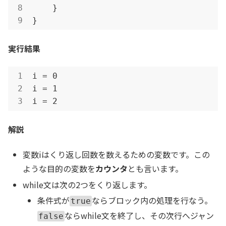
    }

}
実行結果
i = 0

i = 1

i = 2
解説
変数iはくり返し回数を数えるための変数です。この
ような目的の変数を
カウンタ
とも言います。
while文は次の2つをくり返します。
条件式が
ならブロック内の処理を行なう。
true
ならwhile文を終了し、その次行へジャン
false