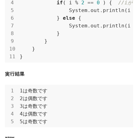
if
( i % 
2
 == 
0
 ) {  
//iが
                System.out.println(i +
            } 
else
 {

                System.out.println(i +
            }

        }

    }

}
実行結果
1は奇数です

2は偶数です

3は奇数です

4は偶数です

5は奇数です