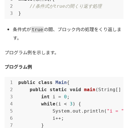
//条件式がtrueの間くり返す処理
}
条件式が
の間、ブロック内の処理をくり返しま
true
す。
プログラム例を示します。
プログラム例
public
class
Main
{

public
static
void
main
(String[] a
int
 i = 
0
;

while
(i < 
3
) {

            System.out.println(
"i = "
 
            i++;

        }
