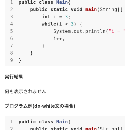
public
class
Main
{

public
static
void
main
(String[] a
int
 i = 
3
;

while
(i < 
3
) {

            System.out.println(
"i = "
 
            i++;

        }

    }

}
実行結果
何も表示されません
プログラム例(do-while文の場合)
public
class
Main
{

public
static
void
main
(String[] a