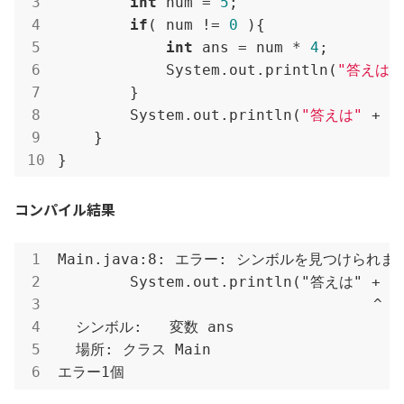
int
 num = 
5
;

if
( num != 
0
 ){

int
 ans = num * 
4
;

            System.out.println(
"答えは"
        }

        System.out.println(
"答えは"
 + an
    }

}
コンパイル結果
Main.java:8: エラー: シンボルを見つけられませ
        System.out.println("答えは" + an
                                   ^

  シンボル:   変数 ans

  場所: クラス Main

エラー1個