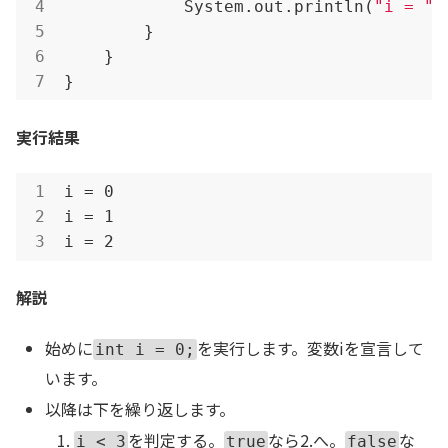
            System.out.println(
"i = "
 
        }

    }

}
実行結果
i = 0

i = 1

i = 2
解説
始めに
を実行します。変数iを宣言して
int i = 0;
います。
以降は下を繰り返します。
を判定する。
なら2.へ。
な
i < 3
true
false