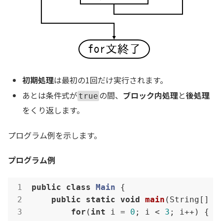
初期処理
は最初の1回だけ実行されます。
あとは条件式が
の間、
ブロック内処理
と
後処理
true
をくり返します。
プログラム例を示します。
プログラム例
public
class
Main
{

public
static
void
main
(String[] a
for
(
int
 i = 
0
; i < 
3
; i++) {
