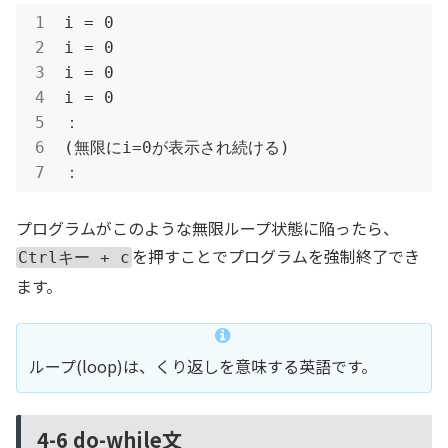
i = 0

i = 0

i = 0

i = 0

：

(無限にi=0が表示され続ける)

：
プログラムがこのような無限ループ状態に陥ったら、
を押すことでプログラムを強制終了でき
Ctrlキー + c
ます。
ループ(loop)は、くり返しを意味する英語です。
4-6 do-while文