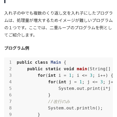
入れ子の中でも複数のくり返し文を入れ子にしたプログラ
ムは、処理量が増大するためイメージが難しいプログラム
の１つです。ここでは、二重ループのプログラムを例とし
てご紹介します。
プログラム例
public
class
Main
{

public
static
void
main
(String[] a
for
(
int
 i = 
1
; i <= 
3
; i++) {

for
(
int
 j = 
1
; j <= 
3
; j++)
                System.out.print(i*j +
            }

//改行のみ
            System.out.println();

        }
