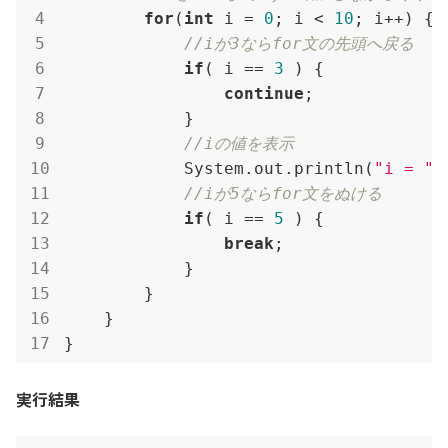
for
(
int
 i = 
0
; i < 
10
; i++) {

//iが3ならfor文の先頭へ戻る
if
( i == 
3
 ) {

continue
;

            }

//iの値を表示
            System.out.println(
"i = "
 
//iが5ならfor文をぬける
if
( i == 
5
 ) {

break
;

            }

        }

    }

}
実行結果