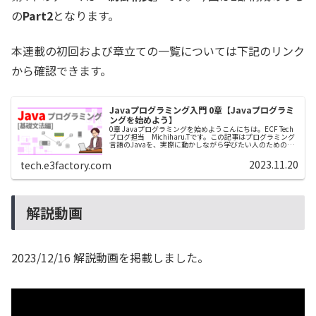
の
Part2
となります。
本連載の初回および章立ての一覧については下記のリンク
から確認できます。
Javaプログラミング入門 0章【Javaプログラミ
ングを始めよう】
0章 Javaプログラミングを始めようこんにちは。ECF Tech
ブログ担当 Michiharu.Tです。この記事はプログラミング
言語のJavaを、実際に動かしながら学びたい人のための学
習教材となっています。手を多く動かすこと、感覚をつか
む...
2023.11.20
tech.e3factory.com
解説動画
2023/12/16 解説動画を掲載しました。