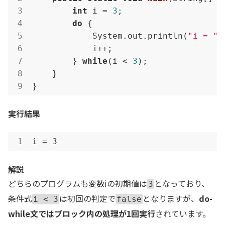
int
 i = 
3
;

do
 {

            System.out.println(
"i = "
 
            i++;

        } 
while
(i < 
3
);

    }

}
実行結果
i = 3
解説
どちらのプログラムも変数iの初期値は
となっており、
3
条件式
は初回の判定で
となりますが、
do-
i < 3
false
while文ではブロック内の処理が1回実行
されています。