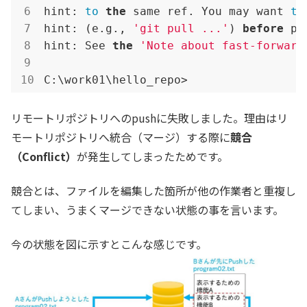
hint: 
to
the
 same ref. You may want 
to
hint: (e.g., 
'git pull ...'
) 
before
 pu
hint: See 
the
'Note about fast-forward
C:\work01\hello_repo>
リモートリポジトリへのpushに失敗しました。理由はリ
モートリポジトリへ統合（マージ）する際に
競合
（Conflict）
が発生してしまったためです。
競合とは、ファイルを編集した箇所が他の作業者と重複し
てしまい、うまくマージできない状態の事を言います。
今の状態を図に示すとこんな感じです。