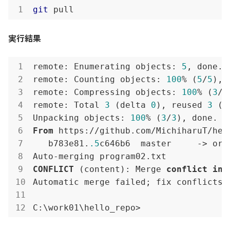
git
 pull
実行結果
remote: Enumerating objects: 
5
, done.

remote: Counting objects: 
100
% (
5
/
5
), 
remote: Compressing objects: 
100
% (
3
/
3
remote: Total 
3
 (delta 
0
), reused 
3
 (d
Unpacking objects: 
100
% (
3
/
3
From
 https://github.com/MichiharuT/hell
   b783e81.
.5
c646b6  master     -> orig
CONFLICT
 (content): Merge 
conflict
in
 
Automatic merge failed; fix conflicts 
C:\work01\hello_repo>