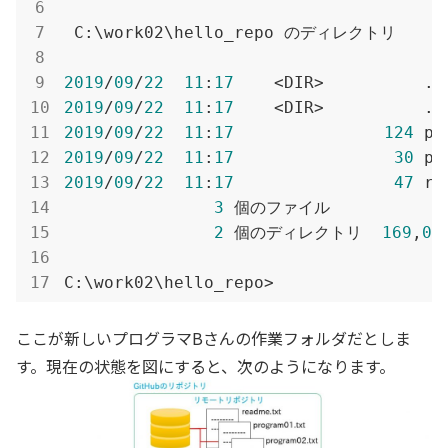
 C:\work02\hello_repo のディレクトリ

2019
/
09
/
22
11
:
17
2019
/
09
/
22
11
:
17
2019
/
09
/
22
11
:
17
124
2019
/
09
/
22
11
:
17
30
2019
/
09
/
22
11
:
17
47
 re
3
 個のファイル            
2
 個のディレクトリ  
169
,
05
C:\work02\hello_repo>
ここが新しいプログラマBさんの作業フォルダだとしま
す。現在の状態を図にすると、次のようになります。