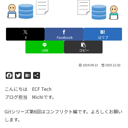
X
Facebook
はてブ
LINE
コピー
2019.09.22
2025.12.02
F
T
H
共
a
w
a
有
こんにちは ECF Tech
c
i
t
e
t
e
ブログ担当 Michiです。
b
t
n
o
e
a
Gitシリーズ第6回はコンフリクト編です。よろしくお願い
o
r
します。
k