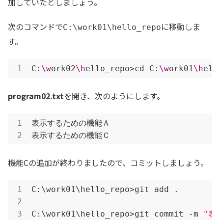
加していたとしましょう。
次のコマンドで
に移動しま
C:\work01\hello_repo
す。
C:
\w
ork02
\h
ello_repo>cd C:
\w
ork01
\h
ell
program02.txt
を開き、次のようにします。
表示するための機能Ａ

表示するための機能Ｃ
機能Cの追加が終わりましたので、コミットしましょう。
C:\work01\hello_repo>git add .

C:\work01\hello_repo>git commit -m 
"表