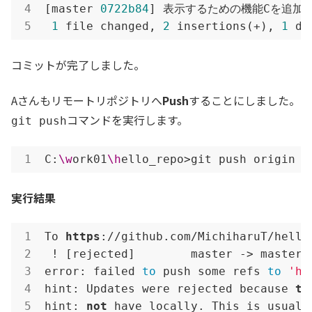
[master 
0722b84
] 表示するための機能Cを追加

1
 file changed, 
2
 insertions(+), 
1
 de
コミットが完了しました。
Aさんもリモートリポジトリへ
Push
することにしました。
コマンドを実行します。
git push
C:
\w
ork01
\h
ello_repo>git push origin m
実行結果
To 
https
://github.com/MichiharuT/hello_
 ! [rejected]        master -> master 
error: failed 
to
 push some refs 
to
'ht
hint: Updates were rejected because 
th
hint: 
not
 have locally. This is usuall