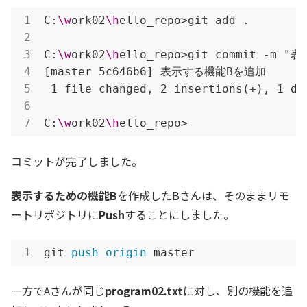
C:
\w
ork02
\h
ello_repo>git add .

C:
\w
ork02
\h
ello_repo>git commit -m 
[master 5c646b6] 表示する機能Bを追加

 1 file changed, 2 insertions(+), 1 del
C:
\w
ork02
\h
ello_repo>
コミットが完了しました。
表示するための機能B
を作成したBさんは、そのままリモ
ートリポジトリに
Push
することにしました。
git 
push
origin
 master
一方でAさんが同じ
program02.txt
に対し、別の機能を追