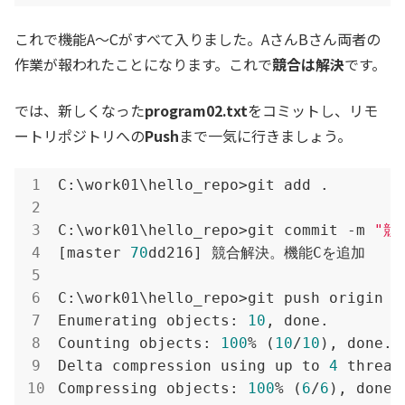
これで機能A～Cがすべて入りました。AさんBさん両者の
作業が報われたことになります。これで
競合は解決
です。
では、新しくなった
program02.txt
をコミットし、リモ
ートリポジトリへの
Push
まで一気に行きましょう。
C:\work01\hello_repo>git add .

C:\work01\hello_repo>git commit -m 
"競
[master 
70
dd216] 競合解決。機能Cを追加

C:\work01\hello_repo>git push origin ma
Enumerating objects: 
10
, done.

Counting objects: 
100
% (
10
/
10
), done.

Delta compression using up to 
4
 threads
Compressing objects: 
100
% (
6
/
6
), done.
