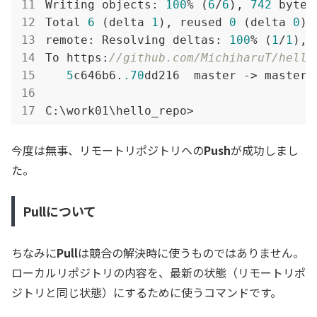
Writing objects: 
100
% (
6
/
6
), 
742
 bytes
Total 
6
 (delta 
1
), reused 
0
 (delta 
0
)

remote: Resolving deltas: 
100
% (
1
/
1
), 
To https:
//github.com/MichiharuT/hello
5
c646b6.
.70
dd216  master -> master

C:\work01\hello_repo>
今度は無事、リモートリポジトリへの
Push
が成功しまし
た。
Pullについて
ちなみに
Pull
は競合の解決時に使うものではありません。
ローカルリポジトリの内容を、最新の状態（リモートリポ
ジトリと同じ状態）にするために使うコマンドです。