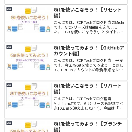
「Gitを使いこなそう！」にタイトルを変
更してお送りしています。よろしくお願
Gitを使いこなそう！【リセット
Git
い...
編】
こんにちは、ECF Techブログ担当のMichi
です。Gitシリーズは8回目を迎えまし
た。「Gitを使いこなそう!」とタイトルを
新たにし、実際の開発業務などで役に立
ちそうな、ちょっと応用編をお届けした
いと思います。今回のテーマは「リセッ
Gitを使ってみよう！【GitHubア
Git
ト...
カウント編】
こんにちは、ECF Techブログ担当 平良
です。今回もGitを使ってみよう！と題し
て、GitHubアカウントの取得手順をレポ
ートしたいと思います。※執筆時点
（2019.09.14）の内容です。本記事は下の
記事の関連記事として準備したもので...
Gitを使いこなそう！【リバート
Git
編】
こんにちは、ECF Techブログ担当
Michiharu.Tです。Gitシリーズも記念すべ
き10回目を迎えました(^ ^)。今回は「リ
バート編」です。簡単にいうと、「コミ
ットを取り消す」考え方ですそれでは、
さっそく行きましょう。対象読者g...
Gitを使ってみよう！【ブランチ
Git
編】