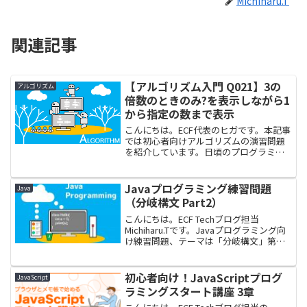
Michiharu.T
関連記事
【アルゴリズム入門 Q021】3の
アルゴリズム
倍数のときのみ?を表示しながら1
から指定の数まで表示
こんにちは。ECF代表のヒガです。本記事
では初心者向けアルゴリズムの演習問題
を紹介しています。日頃のプログラミン
グ学習にご活用ください。はじめにアル
ゴリズムとは、コンピューターに行わせ
る計算手順のことです。自在にプログラ
Javaプログラミング練習問題
Java
ムを作るには、プログ...
（分岐構文 Part2）
こんにちは。ECF Techブログ担当
Michiharu.Tです。Javaプログラミング向
け練習問題、テーマは「分岐構文」第２
回です。論理演算子や入れ子の構造など
も含めた練習問題となっています。ぜ
ひ、学習にお役立てください。一般的な
初心者向け！JavaScriptプログ
JavaScript
Jav...
ラミングスタート講座 3章