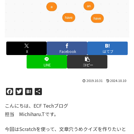
X
Facebook
はてブ
LINE
コピー
2019.10.31
2024.10.10
F
T
H
共
a
w
a
有
こんにちは、ECF Techブログ
c
i
t
e
t
e
担当 Michiharu.Tです。
b
t
n
o
e
a
今回はScratchを使って、文章穴うめクイズを作りたいと