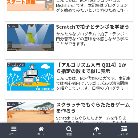
こんにちは、ECF Techブログ担当の
Michiharu.Tです。本記事はプログラミン
グを始めてみたいという方のために作成
された連載記事です。実際にプログラム
を作って動かしながら学べるWeb教材と
なっています。Web教材全体の目次は下
Scratchで拍子とテンポを学ぼう
Scratch
記の...
かんたんなプログラムで拍子・テンポ・
四分音符などの意味を体感しながら学ぶ
ことができます。
【アルゴリズム入門 Q014】1か
アルゴリズム
ら指定の数まで縦に表示
こんにちは。ECF代表のヒガです。本記事
では初心者向けアルゴリズムの演習問題
を紹介しています。日頃のプログラミン
グ学習にご活用ください。はじめにアル
ゴリズムとは、コンピューターに行わせ
る計算手順のことです。自在にプログラ
スクラッチでもぐらたたきゲーム
Scratch
ムを作るには、プログ...
を作ろう
Scratchでもぐらたたきゲームを作りま
す。画像も提供してますので、そのまま
すぐに作れます。
メニュー
ホーム
検索
トップ
サイドバー