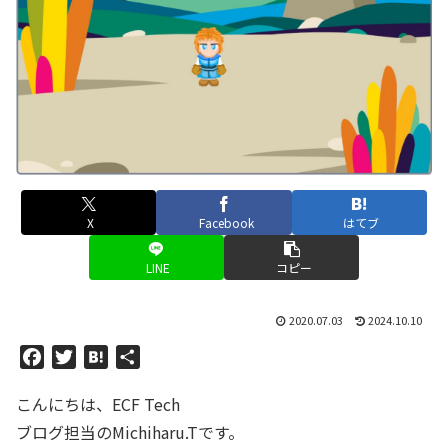
X
Facebook
はてブ
LINE
コピー
2020.07.03
2024.10.10
F
T
H
共
a
w
a
有
こんにちは、ECF Tech
c
i
t
e
t
e
ブログ担当のMichiharu.Tです。