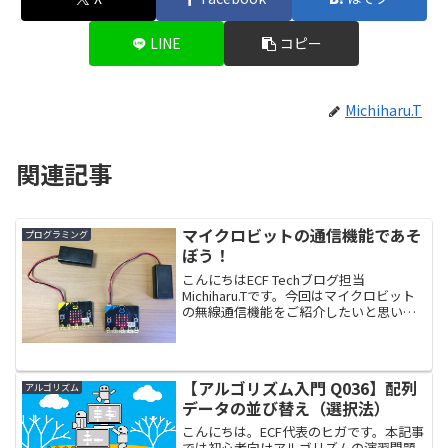
LINE
コピー
Michiharu.T
関連記事
マイクロビットの通信機能であそ
プログラミング
ぼう！
こんにちはECF Techブログ担当
Michiharu.Tです。今回はマイクロビット
の無線通信機能をご紹介したいと思いま
す。なんとなく難しそうに思われるかも
しれませんが、ブロックプログラミング
で簡単に楽しむことができます。マイク
ロビットが...
【アルゴリズム入門 Q036】配列
アルゴリズム
データの並び替え（選択法）
こんにちは。ECF代表のヒガです。本記事
では初心者向けアルゴリズムの演習問題