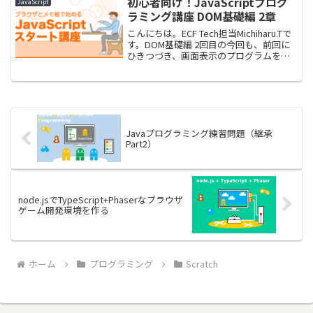
初心者向け！JavaScriptプログ
JavaScript
ラミング講座 DOM基礎編 2章
こんにちは。ECF Tech担当Michiharu.Tで
す。DOM基礎編 2回目の今回も、前回に
ひきつづき、画面表示のプログラムを作
成しながらDOMを扱うための考え方のよ
うなところをお伝えできればと思いま
す。どうぞよろしくお願いします。今回...
Javaプログラミング練習問題（継承
Part2）
node.jsでTypeScript+Phaserなブラウザ
ゲーム開発環境を作る
ホーム
プログラミング
Scratch