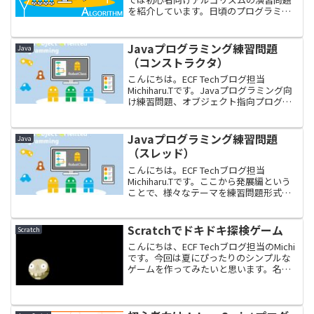
を紹介しています。日頃のプログラミン
グ学習にご活用ください。はじめにアル
ゴリズムとは、コンピューターに行わせ
る計算手順のことです。自在にプログラ
Javaプログラミング練習問題
Java
ムを作るには、プログ...
（コンストラクタ）
こんにちは。ECF Techブログ担当
Michiharu.Tです。Javaプログラミング向
け練習問題、オブジェクト指向プログラ
ミングの第２回です。今回のテーマはコ
ンストラクタです。コンストラクタは動
作仕様が複雑な部分もありますが、今回
Javaプログラミング練習問題
Java
は基...
（スレッド）
こんにちは。ECF Techブログ担当
Michiharu.Tです。ここから発展編という
ことで、様々なテーマを練習問題形式で
取り上げてみたいと思っています。引き
続き、どうぞよろしくお願いいたしま
す。今回のテーマはスレッドです。一般
Scratchでドキドキ探検ゲーム
Scratch
的なJav...
こんにちは、ECF Techブログ担当のMichi
です。今回は夏にぴったりのシンプルな
ゲームを作ってみたいと思います。名付
けて「ドキドキ探検ゲーム」です。まず
は完成の動画をご覧ください。以下、ゲ
ームの概要です。スタート（みどりの
旗）でゲーム...