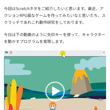
b
t
n
o
e
a
今回はScratchネタをご紹介したいと思います。最近、ア
o
r
クションRPG風なゲームを作ってみたいなと思いたち、ス
k
クラッチであれこれ動作研究をしております。
今日は下の動画のように矢印キーを使って、キャラクター
を動かすプログラムを実現します。
動
画
プ
レ
ー
ヤ
ー