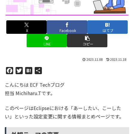
X
Facebook
はてブ
LINE
コピー
2023.11.08
2023.11.18
F
T
H
共
a
w
a
有
こんにちは ECF Techブログ
c
i
t
e
t
e
担当 Michiharu.Tです。
b
t
n
o
e
a
このページはEclipseにおける「あーしたい、こーした
o
r
い」といった設定変更に関する情報まとめページです。
k