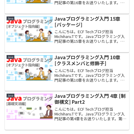
門記事の第16章をお送りいたします。第
16章のテーマは「例外」です。本連載の
初回および章立ての一覧については下記
のリンクから確認できます。本章では、...
Javaプログラミング入門 15章
Java
[パッケージ]
こんにちは。ECF Techブログ担当
Michiharu.Tです。Javaプログラミング入
門記事の第15章をお送りいたします。第
15章のテーマは「パッケージ」です。本
連載の初回および章立ての一覧について
は下記のリンクから確認できます。本章...
Javaプログラミング入門 10章
Java
[クラスメンバと修飾子]
こんにちは。ECF Techブログ担当
Michiharu.Tです。Javaプログラミング入
門記事の第10章をお送りいたします。第
10章のテーマは「クラスメンバと修飾
子」です。本連載の初回および章立ての
一覧については下記のリンクから確認で
Javaプログラミング入門 4章 [制
Java
き...
御構文] Part2
こんにちは。ECF Techブログ担当
Michiharu.Tです。Javaプログラミング入
門記事の第4章をお送りいたします。第4
章のテーマは「制御構文」です。今回は2
部構成のうちのPart2となります。本連載
の初回および章立ての一覧につい...