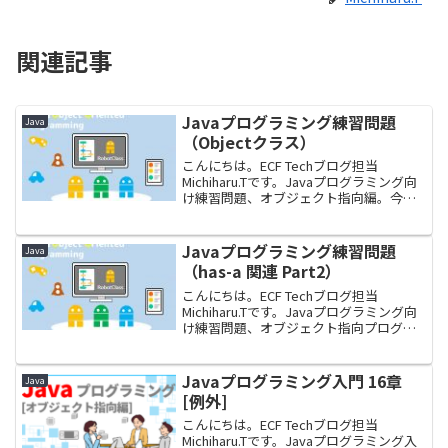
関連記事
Javaプログラミング練習問題
Java
（Objectクラス）
こんにちは。ECF Techブログ担当
Michiharu.Tです。Javaプログラミング向
け練習問題、オブジェクト指向編。今回
のテーマはObjectクラスです。Objectク
ラスは「すべてのクラスのスーパークラ
ス」に位置づけられる大変重要...
Javaプログラミング練習問題
Java
（has-a 関連 Part2）
こんにちは。ECF Techブログ担当
Michiharu.Tです。Javaプログラミング向
け練習問題、オブジェクト指向プログラ
ミング編。今回のテーマは前回に引き続
き（has-a 関連）のPart2です。引数に参
照型を用いたり、参照型の配列...
Javaプログラミング入門 16章
Java
[例外]
こんにちは。ECF Techブログ担当
Michiharu.Tです。Javaプログラミング入