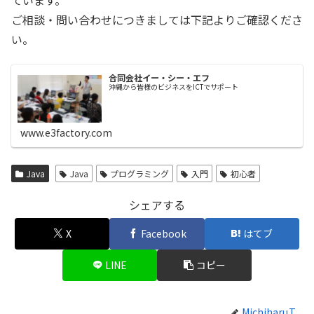
ご相談・問い合わせにつきましては下記よりご確認くださ
い。
合同会社イー・シー・エフ
沖縄から皆様のビジネスをICTでサポート
www.e3factory.com
Java
Java
プログラミング
入門
初心者
シェアする
X
Facebook
はてブ
LINE
コピー
Michiharu.T