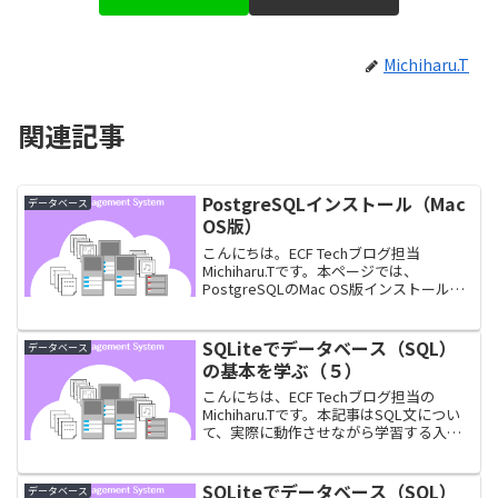
Michiharu.T
関連記事
PostgreSQLインストール（Mac
データベース
OS版）
こんにちは。ECF Techブログ担当
Michiharu.Tです。本ページでは、
PostgreSQLのMac OS版インストール手
順をご紹介しています。PostgreSQLとは
OSS(Open Source Software)のRDBMS...
SQLiteでデータベース（SQL）
データベース
の基本を学ぶ（５）
こんにちは、ECF Techブログ担当の
Michiharu.Tです。本記事はSQL文につい
て、実際に動作させながら学習する入門
記事の第5回となります。今回はリレーシ
ョナルデータベースの最重要項目ともい
える表の結合について見ていきましょ
SQLiteでデータベース（SQL）
データベース