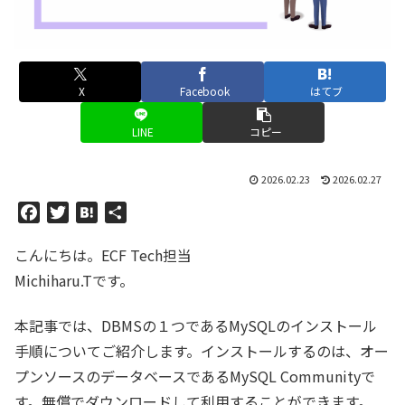
X
Facebook
はてブ
LINE
コピー
2026.02.23
2026.02.27
F
T
H
共
a
w
a
有
こんにちは。ECF Tech担当
c
i
t
e
t
e
Michiharu.Tです。
b
t
n
o
e
a
本記事では、DBMSの１つであるMySQLのインストール
o
r
手順についてご紹介します。インストールするのは、オー
k
プンソースのデータベースであるMySQL Communityで
す。無償でダウンロードして利用することができます。