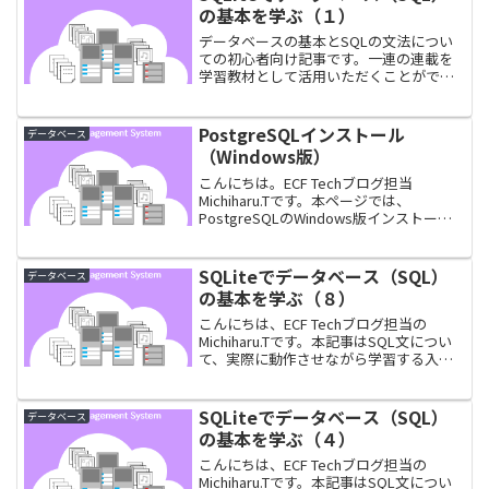
う。よ...
の基本を学ぶ（１）
データベースの基本とSQLの文法につい
ての初心者向け記事です。一連の連載を
学習教材として活用いただくことができ
ます。ぜひ、ご活用ください。
PostgreSQLインストール
データベース
（Windows版）
こんにちは。ECF Techブログ担当
Michiharu.Tです。本ページでは、
PostgreSQLのWindows版インストール
手順をご紹介しています。PostgreSQLと
はOSS(Open Source Software)のRDBM...
SQLiteでデータベース（SQL）
データベース
の基本を学ぶ（８）
こんにちは、ECF Techブログ担当の
Michiharu.Tです。本記事はSQL文につい
て、実際に動作させながら学習する入門
記事の第8回となります。今回はSELECT
文以外の基本的なデータベース操作系の
文である、INSERT文、UPDAT...
SQLiteでデータベース（SQL）
データベース
の基本を学ぶ（４）
こんにちは、ECF Techブログ担当の
Michiharu.Tです。本記事はSQL文につい