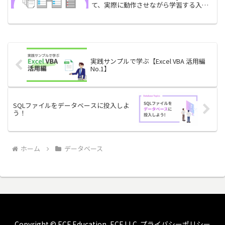
て、実際に動作させながら学習する入門
記事の第4回となります。本記事の題材と
なっているデータベース内の各表、およ
び学習の始め方については、下記の第1回
の...
実践サンプルで学ぶ【Excel VBA 活用編
No.1】
SQLファイルをデータベースに投入しよ
う！
ホーム
データベース
Copyright © ECF Education, ECF LLC.
プライバシーポリシー