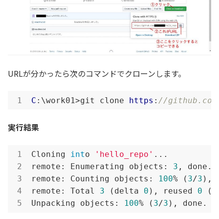
URLが分かったら次のコマンドでクローンします。
C
:\work01>git clone 
https
:
//github.com
実行結果
Cloning 
int
o 
'hello_repo'
...

remote: Enumerating objects: 
3
, done.

remote: Counting objects: 
100
% (
3
/
3
), 
remote: Total 
3
 (delta 
0
), reused 
0
 (d
Unpacking objects: 
100
% (
3
/
3
), done.