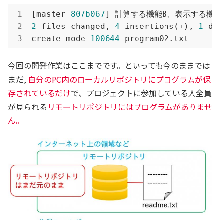
[master 
807b067
2
 files changed, 
4
 insertions(+), 
1
 de
create mode 
100644
 program02.txt
今回の開発作業はここまでです。といっても今のままでは
まだ,
自分のPC内のローカルリポジトリにプログラムが保
存されているだけ
で、プロジェクトに参加している人全員
が見られる
リモートリポジトリにはプログラムがありませ
ん。