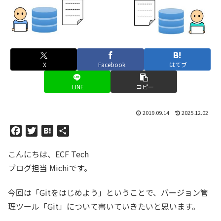
X
Facebook
はてブ
LINE
コピー
2019.09.14
2025.12.02
F
T
H
共
a
w
a
有
こんにちは、ECF Tech
c
i
t
e
t
e
ブログ担当 Michiです。
b
t
n
o
e
a
今回は「Gitをはじめよう」ということで、バージョン管
o
r
理ツール「Git」について書いていきたいと思います。
k