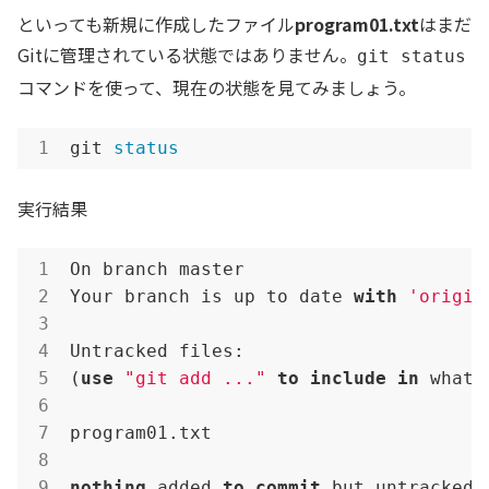
といっても新規に作成したファイル
program01.txt
はまだ
Gitに管理されている状態ではありません。
git status
コマンドを使って、現在の状態を見てみましょう。
git 
status
実行結果
On branch master

Your branch is up to date 
with
'origin
Untracked files:

(
use
"git add ..."
to
include
in
 what 
program01.txt

nothing
 added 
to
commit
 but untracked 