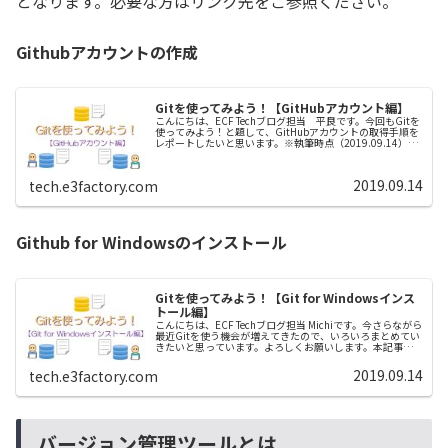
となります。必要な方はリンク先をご参照ください。
Githubアカウントの作成
Gitを使ってみよう！【GitHubアカウント編】
こんにちは、ECF Techブログ担当 平良です。今回もGitを
使ってみよう！と題して、GitHubアカウントの取得手順を
レポートしたいと思います。※執筆時点（2019.09.14）の
内容です。本記事は下の記事の関連記事として準備したも
ので...
2019.09.14
tech.e3factory.com
Github for Windowsのインストール
Gitを使ってみよう！【Git for Windowsインス
トール編】
こんにちは、ECF Techブログ担当 Michiです。今さらながら
最近Gitを使う機会が増えてきたので、いろいろまとめてい
きたいと思っています。よろしくお願いします。本記事で
はWindows上でGitを使う上で必要となるGit for W...
2019.09.14
tech.e3factory.com
バージョン管理ツールとは