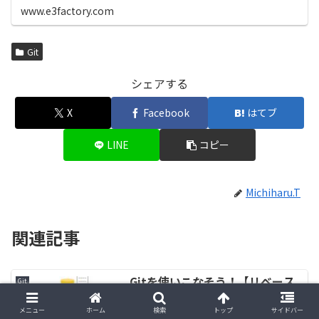
www.e3factory.com
Git
シェアする
X
Facebook
はてブ
LINE
コピー
Michiharu.T
関連記事
Gitを使いこなそう！【リベース
Git
編】
メニュー
ホーム
検索
トップ
サイドバー
こんにちは、ECF Techブログ担当