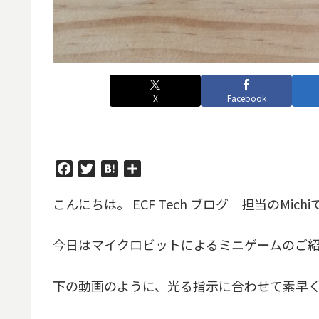
X
Facebook
F
T
H
共
a
w
a
有
こんにちは。 ECF Tech ブログ 担当のMichi
c
i
t
e
t
e
b
t
n
今日はマイクロビットによるミニゲームのご
o
e
a
o
r
下の動画のように、光る指示に合わせて素早く
k