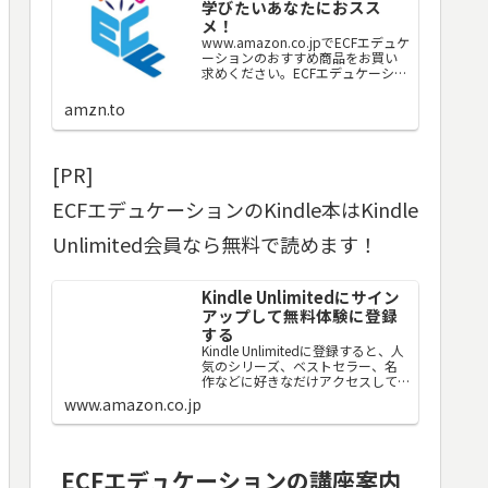
学びたいあなたにおスス
メ！
www.amazon.co.jpでECFエデュケ
ーションのおすすめ商品をお買い
求めください。ECFエデュケーショ
ンのお気に入り商品について詳し
くはこちら。
amzn.to
[PR]
ECFエデュケーションのKindle本はKindle
Unlimited会員なら無料で読めます！
Kindle Unlimitedにサイン
アップして無料体験に登録
する
Kindle Unlimitedに登録すると、人
気のシリーズ、ベストセラー、名
作などに好きなだけアクセスして、
シームレスなデジタル読書体験を
www.amazon.co.jp
実現できます。
ECFエデュケーションの講座案内