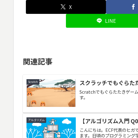
X
LINE
関連記事
スクラッチでもぐらた
Scratch
Scratchでもぐらたたき
す。
【アルゴリズム入門 Q
アルゴリズム
こんにちは。ECF代表のヒ
ます。日頃のプログラミング