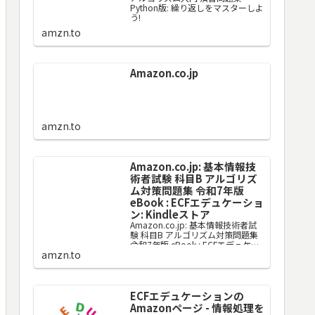
Python版: 繰り返しをマスターしよ
う!
amzn.to
Amazon.co.jp
amzn.to
Amazon.co.jp: 基本情報技
術者試験 科目B アルゴリズ
ム対策問題集 令和7年版
eBook : ECFエデュケーショ
ン: Kindleストア
Amazon.co.jp: 基本情報技術者試
験 科目B アルゴリズム対策問題集
令和7年版 eBook : ECFエデュケー
amzn.to
ション: Kindleストア
ECFエデュケーションの
Amazonページ - 情報処理を