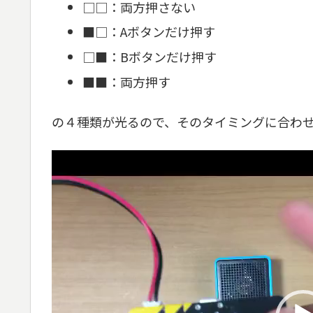
□□：両方押さない
■□：Aボタンだけ押す
□■：Bボタンだけ押す
■■：両方押す
の４種類が光るので、そのタイミングに合わ
動
画
プ
レ
ー
ヤ
ー