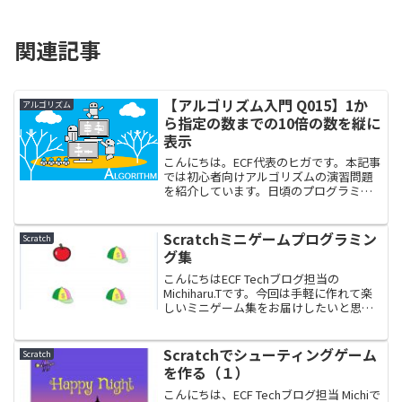
関連記事
【アルゴリズム入門 Q015】1か
アルゴリズム
ら指定の数までの10倍の数を縦に
表示
こんにちは。ECF代表のヒガです。本記事
では初心者向けアルゴリズムの演習問題
を紹介しています。日頃のプログラミン
グ学習にご活用ください。はじめにアル
ゴリズムとは、コンピューターに行わせ
る計算手順のことです。自在にプログラ
Scratchミニゲームプログラミン
Scratch
ムを作るには、プログ...
グ集
こんにちはECF Techブログ担当の
Michiharu.Tです。今回は手軽に作れて楽
しいミニゲーム集をお届けしたいと思い
ます。対象読者Scratchなどのプログラミ
ング初心者の方Scratchで作れるゲームの
ネタがほしい方Scratchで...
Scratchでシューティングゲーム
Scratch
を作る（１）
こんにちは、ECF Techブログ担当 Michiで