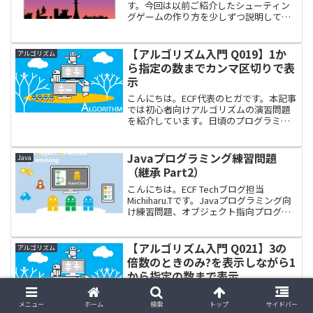
す。今回は以前ご紹介したシューティン
グゲームの作り方を少しずつ説明してい
きたいと思います。Scratchプログラミン
グのコツや、他のプログラムにも応用で
きる考え方をなるべく掲載していくつも...
【アルゴリズム入門 Q019】1か
アルゴリズム
ら指定の数までカンマ区切りで表
示
こんにちは。ECF代表のヒガです。本記事
では初心者向けアルゴリズムの演習問題
を紹介しています。日頃のプログラミン
グ学習にご活用ください。はじめにアル
ゴリズムとは、コンピューターに行わせ
る計算手順のことです。自在にプログラ
Javaプログラミング練習問題
Java
ムを作るには、プログ...
（継承 Part2）
こんにちは。ECF Techブログ担当
Michiharu.Tです。Javaプログラミング向
け練習問題、オブジェクト指向プログラ
ミング編。今回はオブジェクト指向プロ
グラミングの要ともいえる継承です。今
回はややプログラムにボリュームがある
【アルゴリズム入門 Q021】3の
アルゴリズム
もの...
倍数のときのみ?を表示しながら1
から指定の数まで表示
こんにちは。ECF代表のヒガです。本記事
では初心者向けアルゴリズムの演習問題
メニュー
ホーム
検索
トップ
サイドバー