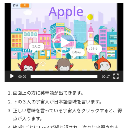
動
画
プ
レ
ー
ヤ
ー
00:00
00:17
画面上の方に英単語が出てきます。
下の３人の宇宙人が日本語意味を言います。
正しい意味を言っている宇宙人をクリックすると、得
点が入ります。
約5秒ごとに1.～3.が繰り返され、次々に出題されま