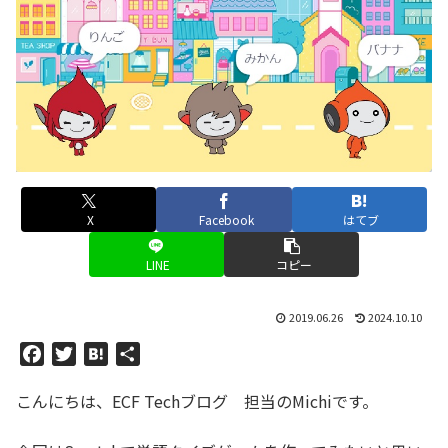
X
Facebook
はてブ
LINE
コピー
2019.06.26
2024.10.10
F
T
H
共
a
w
a
有
こんにちは、ECF Techブログ 担当のMichiです。
c
i
t
e
t
e