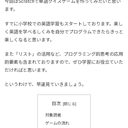
b
t
n
今回はScratchで単語クイズゲームを作ってみたいと思い
o
e
a
ます。
o
r
k
すでに小学校での英語学習もスタートしております。楽し
く英語を学べるしくみを自分でプログラムできたらきっと
楽しくなると思います。
また「リスト」の活用など、プログラミング的思考の応用
的要素も含まれておりますので、ぜひ学習にお役立ていた
だければと思います。
というわけで、早速見ていきましょう。
目次
対象読者
ゲームの流れ