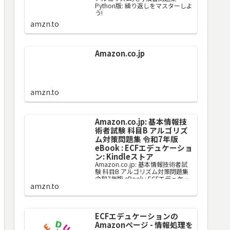
Python版: 繰り返しをマスターしよ
う!
amzn.to
Amazon.co.jp
amzn.to
Amazon.co.jp: 基本情報技
術者試験 科目B アルゴリズ
ム対策問題集 令和7年版
eBook : ECFエデュケーショ
ン: Kindleストア
Amazon.co.jp: 基本情報技術者試
験 科目B アルゴリズム対策問題集
令和7年版 eBook : ECFエデュケー
amzn.to
ション: Kindleストア
ECFエデュケーションの
Amazonページ - 情報処理を