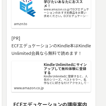
学びたいあなたにおスス
メ！
www.amazon.co.jpでECFエデュケ
ーションのおすすめ商品をお買い
求めください。ECFエデュケーショ
ンのお気に入り商品について詳し
くはこちら。
amzn.to
[PR]
ECFエデュケーションのKindle本はKindle
Unlimited会員なら無料で読めます！
Kindle Unlimitedにサイン
アップして無料体験に登録
する
Kindle Unlimitedに登録すると、人
気のシリーズ、ベストセラー、名
作などに好きなだけアクセスして、
シームレスなデジタル読書体験を
www.amazon.co.jp
実現できます。
ECFエデュケーションの講座案内