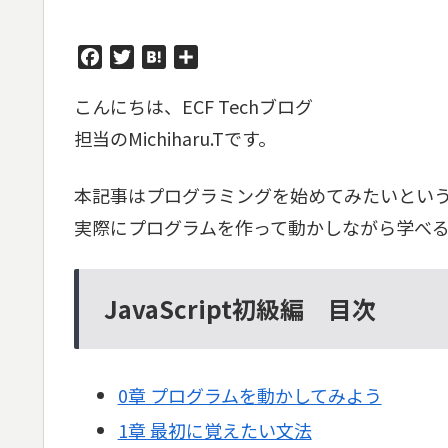
F
T
H
共
a
w
a
有
こんにちは、ECF Techブログ
c
i
t
e
t
e
担当のMichiharu.Tです。
b
t
n
o
e
a
本記事はプログラミングを始めてみたいとい
o
r
k
実際にプログラムを作って動かしながら学べる
JavaScript初級編 目次
0章 プログラムを動かしてみよう
1章 最初に覚えたい文法